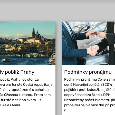
y poblíž Prahy
Podmínky pronájmu
poblíž Prahy: co stojí za
Podmínky pronájmu Co je zahr
vu pro turisty Česká republika je
ceně Havarijní pojištění (CDW),
ečná evropská země s bohatou
pojištění proti krádeži, pojištění
ií a úžasnou kulturou. Proto sem
odpovědnosti za škodu, DPH
í turisté z celého světa – z
Neomezený počet kilometrů při
, Asie i Amer
pronájmu na 3 a více dní, při p
n