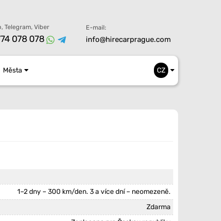
, Telegram, Viber
E-mail:
74 078 078
info@hirecarprague.com
Města
CZ
1–2 dny – 300 km/den. 3 a více dní – neomezeně.
Zdarma