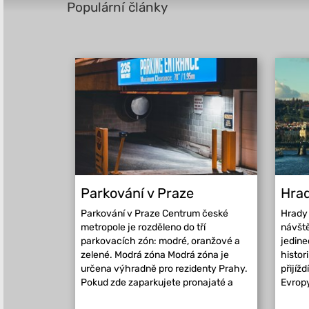
Populární články
Parkování v Praze
Hrad
Parkování v Praze Centrum české
Hrady 
metropole je rozděleno do tří
návště
parkovacích zón: modré, oranžové a
jedin
zelené. Modrá zóna Modrá zóna je
histor
určena výhradně pro rezidenty Prahy.
přijížd
Pokud zde zaparkujete pronajaté a
Evropy