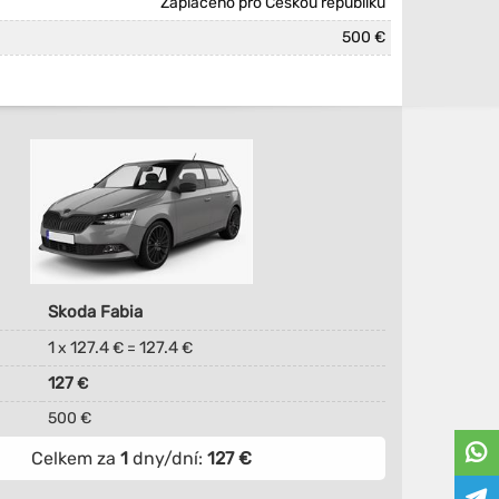
Zaplaceno pro Českou republiku
500 €
Skoda Fabia
1
127.4
127.4
x
€ =
€
127
€
500 €
Celkem za
1
dny/dní:
127
€