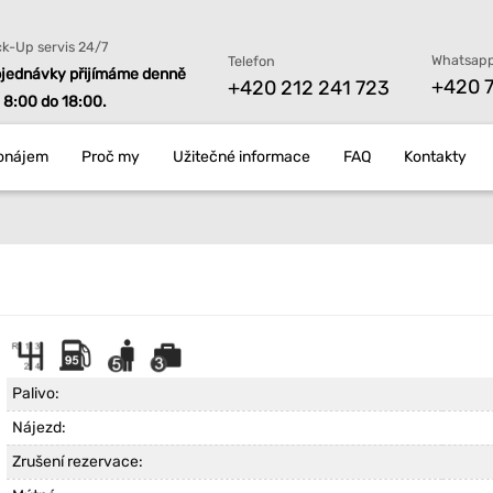
ck-Up servis 24/7
Whatsapp
Telefon
jednávky přijímáme denně
+420 7
+420 212 241 723
 8:00 do 18:00.
onájem
Proč my
Užitečné informace
FAQ
Kontakty
Palivo:
Nájezd:
Zrušení rezervace: