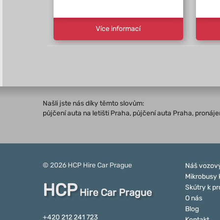
Více informací
Našli jste nás díky těmto slovům:
půjčení auta na letišti Praha, půjčení auta Praha, proná
© 2026
HCP
Hire Car Prague
Náš vozový
Mikrobusy 
HCP
Skútry k p
Hire Car Prague
O nás
Blog
+420 212 241 723
Kontakt