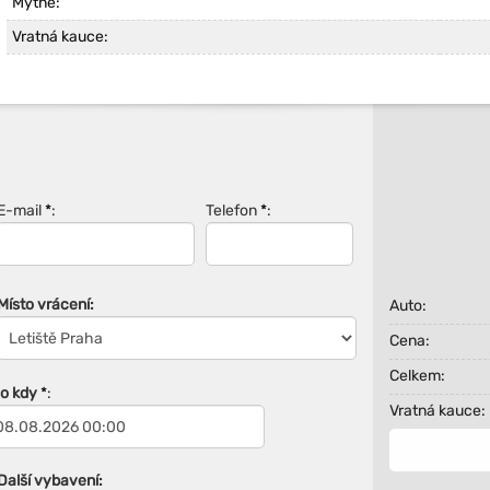
Mýtné:
Vratná kauce:
E-mail
*
:
Telefon
*
:
Místo vrácení:
Auto:
Cena:
Celkem:
Do kdy
*
:
Vratná kauce:
Další vybavení: