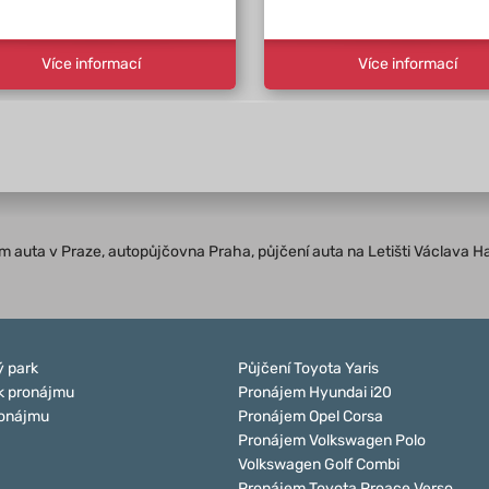
Více informací
Více informací
jem auta v Praze, autopůjčovna Praha, půjčení auta na Letišti Václava H
 park
Půjčení Toyota Yaris
k pronájmu
Pronájem Hyundai i20
ronájmu
Pronájem Opel Corsa
Pronájem Volkswagen Polo
Volkswagen Golf Combi
Pronájem Toyota Proace Verso