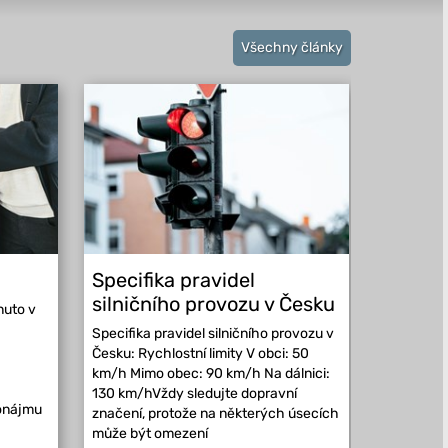
Všechny články
Specifika pravidel
Kam vy
silničního provozu v Česku
Evropě
nuto v
Specifika pravidel silničního provozu v
Kam vyraz
Česku: Rychlostní limity V obci: 50
může řidi
km/h Mimo obec: 90 km/h Na dálnici:
republiky
130 km/hVždy sledujte dopravní
má vlastní
ronájmu
značení, protože na některých úsecích
která se m
může být omezení
místních p