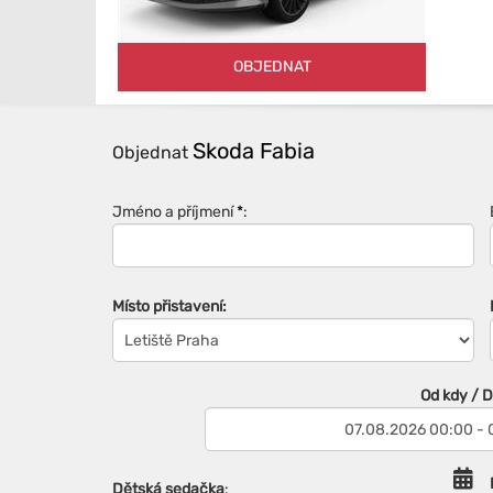
OBJEDNAT
Skoda Fabia
Objednat
Jméno a příjmení
*
:
Místo přistavení:
Od kdy / 
Dětská sedačka
: