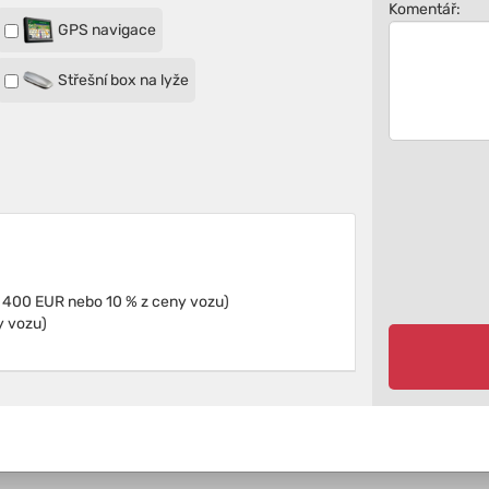
Komentář:
GPS navigace
Střešní box na lyže
Pojištění proti škodám (Spoluúčast: minimálně 400 EUR nebo 10 % z ceny vozu)
y vozu)