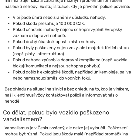
minimalizuje rizika a zabraňuje možným problémům při řešení
následků nehody. Existují situace, kdy je přivolání policie povinné:
V případě úmrtí nebo zranění v důsledku nehody.
Pokud škoda přesahuje 100 000 CZK.
Pokud účastníci nehody nejsou schopni vyplnit Evropský
záznam o dopravní nehodě.
Pokud druhý účastník opustil místo nehody.
Pokud byly poškozeny nejen vozy, ale i majetek třetích stran
(např. ploty, infrastruktura).
Pokud nehoda způsobila dopravní komplikace (např. vozidla
blokují komunikaci a nejsou schopna pohybu).
Pokud došlo k ekologické škodě, například únikem oleje, paliva
nebo nemrznoucí směsi do vodních toků.
Bez ohledu na situaci na silnici a bez ohledu na to, kdo je viníkem,
naši klienti musí vždy kontaktovat policii a informovat nás o
nehodě.
Co dělat, pokud bylo vozidlo poškozeno
vandalismem?
Vandalismus je v Česku vzácný, ale nelze jej vyloučit. Poškození
mohou být různá. Pokud jsou škody malé (například promáčklina