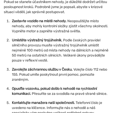
Pokud se stanete účastníkem nehody, je důležité dodržet určitou
posloupnost kroků. Podrobně jsme je popsali, abyste v krizové
situaci věděli, jak správně postupovat.
Zastavte vozidlo na místě nehody.
Neopouštějte místo
nehody, aby mohly kontrolní složky zjistit všechny okolnosti.
Vypněte motor a zapněte výstražná světla.
Umístěte výstražný trojúhelník.
Podle českých pravidel
silničního provozu musíte výstražný trojúhelník umístit
nejméně 100 metrů od místa nehody na dálnicích a nejméně
50 metrů na ostatních silnicích. Veškeré úkony provádějte
pouze v reflexní vestě.
Zavolejte záchrannou službu v Česku.
Volejte číslo 112 nebo
155. Pokud umíte poskytnout první pomoc, pomozte
zraněným.
Opusťte vozovku, pokud došlo k nehodě na rychlostní
komunikaci.
Přesuňte se za svodidla na pravé straně silnice.
Kontaktujte manažera naší společnosti.
Telefonní číslo je
uvedeno na klíčence. Informujte nás o nehodě a náš
specialista vám poskytne veškeré potřebné pokyny.