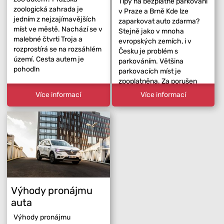
Tipy na bezplatné parkování
zoologická zahrada je
v Praze a Brně Kde lze
jedním z nejzajímavějších
zaparkovat auto zdarma?
míst ve městě. Nachází se v
Stejně jako v mnoha
malebné čtvrti Troja a
evropských zemích, i v
rozprostírá se na rozsáhlém
Česku je problém s
území. Cesta autem je
parkováním. Většina
pohodln
parkovacích míst je
zpoplatněna. Za porušen
Více informací
Více informací
Výhody pronájmu
auta
Výhody pronájmu