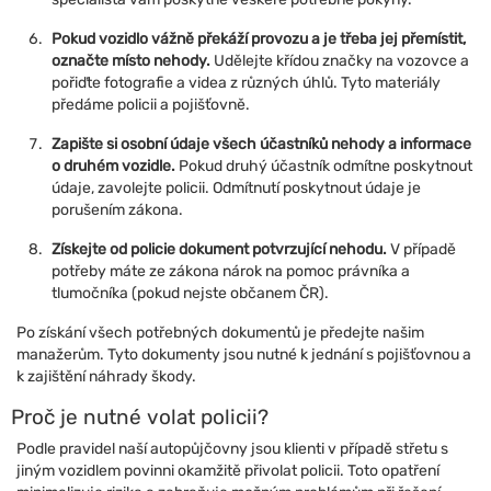
Pokud vozidlo vážně překáží provozu a je třeba jej přemístit,
označte místo nehody.
Udělejte křídou značky na vozovce a
pořiďte fotografie a videa z různých úhlů. Tyto materiály
předáme policii a pojišťovně.
Zapište si osobní údaje všech účastníků nehody a informace
o druhém vozidle.
Pokud druhý účastník odmítne poskytnout
údaje, zavolejte policii. Odmítnutí poskytnout údaje je
porušením zákona.
Získejte od policie dokument potvrzující nehodu.
V případě
potřeby máte ze zákona nárok na pomoc právníka a
tlumočníka (pokud nejste občanem ČR).
Po získání všech potřebných dokumentů je předejte našim
manažerům. Tyto dokumenty jsou nutné k jednání s pojišťovnou a
k zajištění náhrady škody.
Proč je nutné volat policii?
Podle pravidel naší autopůjčovny jsou klienti v případě střetu s
jiným vozidlem povinni okamžitě přivolat policii. Toto opatření