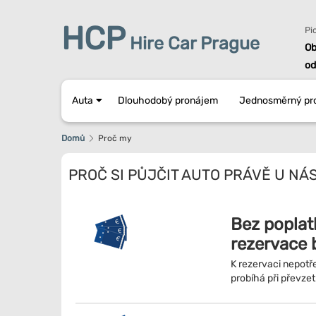
HCP
Pi
Hire Car Prague
Ob
od
Auta
Dlouhodobý pronájem
Jednosměrný pr
Domů
Proč my
PROČ SI PŮJČIT AUTO PRÁVĚ U NÁ
Bez poplat
rezervace 
K rezervaci nepotře
probíhá při převzet