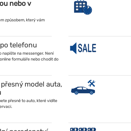
tou nebo v
jem způsobem, který vám
po telefonu
o napište na messenger. Není
online formuláře nebo chodit do
 přesný model auta,
u
te přesně to auto, které vidíte
zervaci.