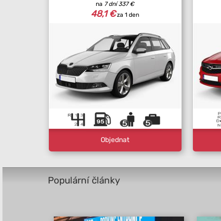
na
7 dní
337 €
48,1 €
za 1 den
Objednat
Populární články