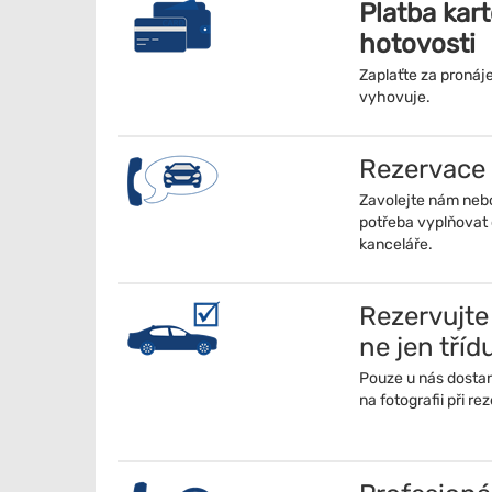
Platba kar
hotovosti
Zaplaťte za proná
vyhovuje.
Rezervace 
Zavolejte nám neb
potřeba vyplňovat 
kanceláře.
Rezervujte
ne jen tříd
Pouze u nás dostane
na fotografii při re