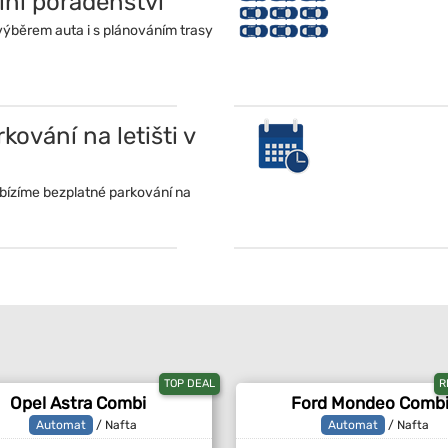
lní poradenství
běrem auta i s plánováním trasy
ování na letišti v
abízíme bezplatné parkování na
TOP DEAL
R
Opel Astra Combi
Ford Mondeo Comb
Automat
/ Nafta
Automat
/ Nafta