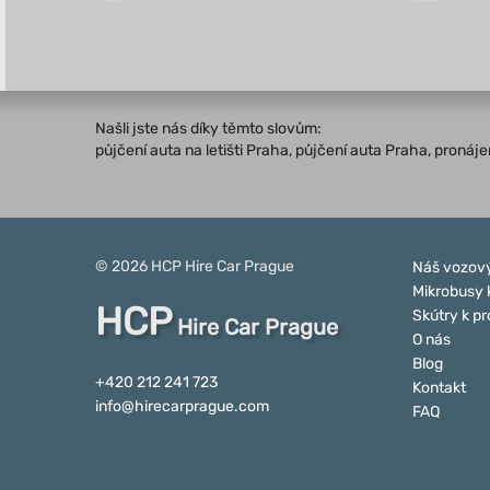
Našli jste nás díky těmto slovům:
půjčení auta na letišti Praha, půjčení auta Praha, proná
© 2026
HCP
Hire Car Prague
Náš vozový
Mikrobusy 
HCP
Skútry k p
Hire Car Prague
O nás
Blog
+420 212 241 723
Kontakt
info@hirecarprague.com
FAQ