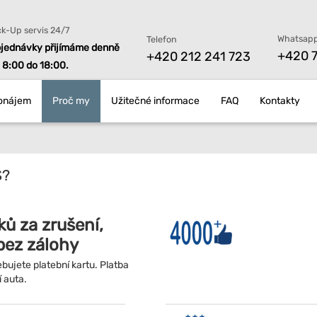
ck-Up servis 24/7
Whatsapp
Telefon
jednávky přijímáme denně
+420 7
+420 212 241 723
 8:00 do 18:00.
onájem
Proč my
Užitečné informace
FAQ
Kontakty
S?
ků za zrušení,
bez zálohy
bujete platební kartu. Platba
í auta.