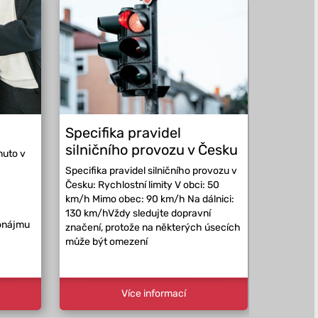
Specifika pravidel
Kam vy
silničního provozu v Česku
Evropě
nuto v
Specifika pravidel silničního provozu v
Kam vyraz
Česku: Rychlostní limity V obci: 50
může řidi
km/h Mimo obec: 90 km/h Na dálnici:
republiky
130 km/hVždy sledujte dopravní
má vlastní
ronájmu
značení, protože na některých úsecích
která se m
může být omezení
místních p
Více informací