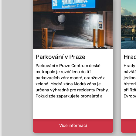
Parkování v Praze
Hrad
Parkování v Praze Centrum české
Hrady 
metropole je rozděleno do tří
návště
parkovacích zón: modré, oranžové a
jedin
zelené. Modrá zóna Modrá zóna je
histor
určena výhradně pro rezidenty Prahy.
přijížd
Pokud zde zaparkujete pronajaté a
Evropy
Více informací