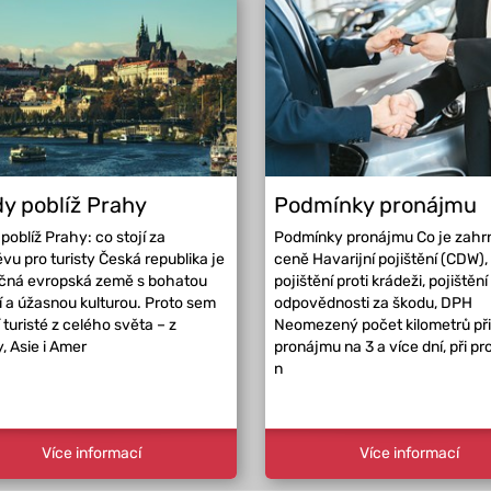
y poblíž Prahy
Podmínky pronájmu
poblíž Prahy: co stojí za
Podmínky pronájmu Co je zahr
vu pro turisty Česká republika je
ceně Havarijní pojištění (CDW),
ečná evropská země s bohatou
pojištění proti krádeži, pojištění
ií a úžasnou kulturou. Proto sem
odpovědnosti za škodu, DPH
í turisté z celého světa – z
Neomezený počet kilometrů při
, Asie i Amer
pronájmu na 3 a více dní, při p
n
Více informací
Více informací