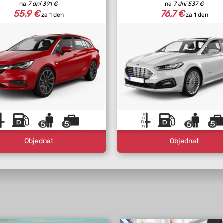
na
7 dní
391 €
na
7 dní
537 €
55,9 €
76,7 €
za 1 den
za 1 den
Objednat
Objednat