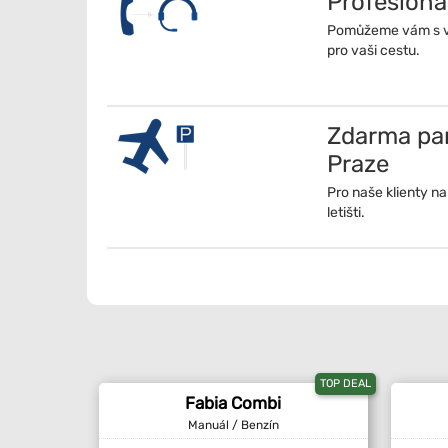
Profesioná
Pomůžeme vám s vý
pro vaši cestu.
Zdarma park
Praze
Pro naše klienty n
letišti.
TOP DEAL
Fabia Combi
Manuál / Benzín