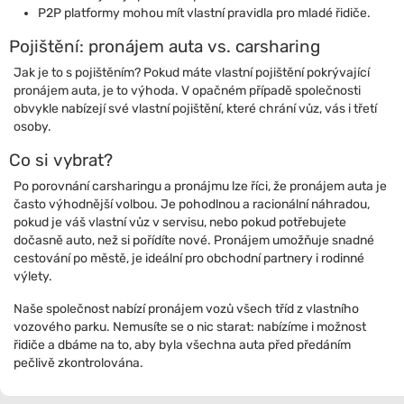
P2P platformy mohou mít vlastní pravidla pro mladé řidiče.
Pojištění: pronájem auta vs. carsharing
Jak je to s pojištěním? Pokud máte vlastní pojištění pokrývající
pronájem auta, je to výhoda. V opačném případě společnosti
obvykle nabízejí své vlastní pojištění, které chrání vůz, vás i třetí
osoby.
Co si vybrat?
Po porovnání carsharingu a pronájmu lze říci, že pronájem auta je
často výhodnější volbou. Je pohodlnou a racionální náhradou,
pokud je váš vlastní vůz v servisu, nebo pokud potřebujete
dočasně auto, než si pořídíte nové. Pronájem umožňuje snadné
cestování po městě, je ideální pro obchodní partnery i rodinné
výlety.
Naše společnost nabízí pronájem vozů všech tříd z vlastního
vozového parku. Nemusíte se o nic starat: nabízíme i možnost
řidiče a dbáme na to, aby byla všechna auta před předáním
pečlivě zkontrolována.