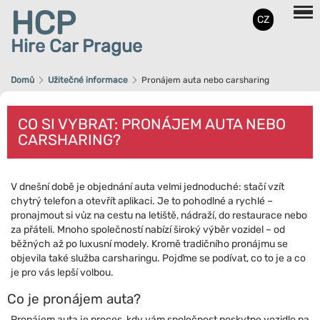
HCP
CZ
Hire Car Prague
Domů
Užitečné informace
Pronájem auta nebo carsharing
CO SI VYBRAT: PRONÁJEM AUTA NEBO
CARSHARING?
V dnešní době je objednání auta velmi jednoduché: stačí vzít
chytrý telefon a otevřít aplikaci. Je to pohodlné a rychlé –
pronajmout si vůz na cestu na letiště, nádraží, do restaurace nebo
za přáteli. Mnoho společností nabízí široký výběr vozidel – od
běžných až po luxusní modely. Kromě tradičního pronájmu se
objevila také služba carsharingu. Pojďme se podívat, co to je a co
je pro vás lepší volbou.
Co je pronájem auta?
Pronájem auta je proces, kdy vám společnost poskytne vozidlo na