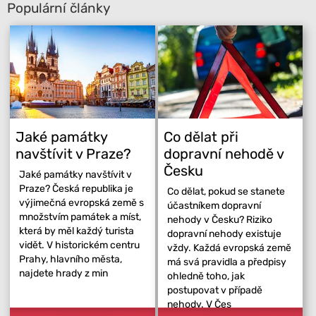
Populární články
Jaké památky
Co dělat při
navštívit v Praze?
dopravní nehodě v
Česku
Jaké památky navštívit v
Praze? Česká republika je
Co dělat, pokud se stanete
výjimečná evropská země s
účastníkem dopravní
množstvím památek a míst,
nehody v Česku? Riziko
která by měl každý turista
dopravní nehody existuje
vidět. V historickém centru
vždy. Každá evropská země
Prahy, hlavního města,
má svá pravidla a předpisy
najdete hrady z min
ohledně toho, jak
postupovat v případě
nehody. V Čes