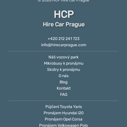
© 2026
HCP
Hire Car Prague
HCP
Hire Car Prague
+420 212 241 723
info@hirecarprague.com
Náš vozový park
Mikrobusy k pronájmu
Skútry k pronájmu
O nás
Blog
Kontakt
FAQ
Půjčení Toyota Yaris
Pronájem Hyundai i20
Pronájem Opel Corsa
Pronájem Volkswagen Polo