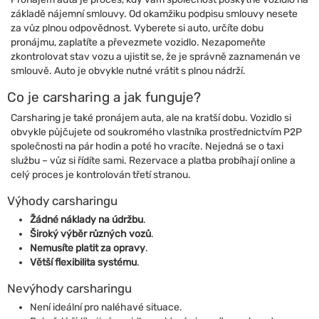
základě nájemní smlouvy. Od okamžiku podpisu smlouvy nesete
za vůz plnou odpovědnost. Vyberete si auto, určíte dobu
pronájmu, zaplatíte a převezmete vozidlo. Nezapomeňte
zkontrolovat stav vozu a ujistit se, že je správně zaznamenán ve
smlouvě. Auto je obvykle nutné vrátit s plnou nádrží.
Co je carsharing a jak funguje?
Carsharing je také pronájem auta, ale na kratší dobu. Vozidlo si
obvykle půjčujete od soukromého vlastníka prostřednictvím P2P
společnosti na pár hodin a poté ho vracíte. Nejedná se o taxi
službu – vůz si řídíte sami. Rezervace a platba probíhají online a
celý proces je kontrolován třetí stranou.
Výhody carsharingu
Žádné náklady na údržbu
.
Široký výběr různých vozů
.
Nemusíte platit za opravy
.
Větší flexibilita systému
.
Nevýhody carsharingu
Není ideální pro naléhavé situace.