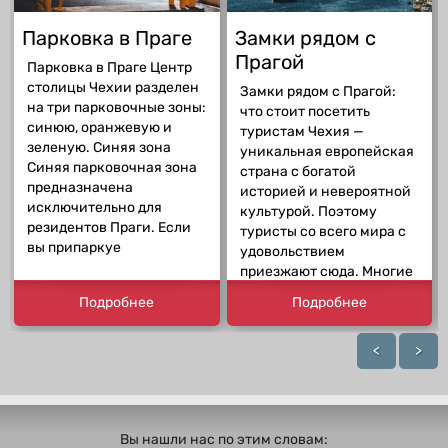
Парковка в Праге
Замки рядом с
Прагой
Парковка в Праге Центр
столицы Чехии разделен
Замки рядом с Прагой:
на три парковочные зоны:
что стоит посетить
синюю, оранжевую и
туристам Чехия —
зеленую. Синяя зона
уникальная европейская
Синяя парковочная зона
страна с богатой
предназначена
историей и невероятной
исключительно для
культурой. Поэтому
резидентов Праги. Если
туристы со всего мира с
вы припаркуе
удовольствием
приезжают сюда. Многие
Подробнее
Подробнее
<
>
Вы нашли нас по этим словам: