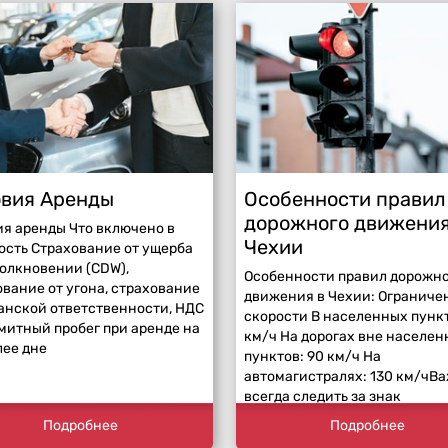
овия Аренды
Особенности правил
дорожного движения
ия аренды Что включено в
Чехии
ость Страхование от ущерба
толкновении (CDW),
Особенности правил дорожно
ование от угона, страхование
движения в Чехии: Ограниче
анской ответственности, НДС
скорости В населенных пункт
митный пробег при аренде на
км/ч На дорогах вне населен
лее дне
пунктов: 90 км/ч На
автомагистралях: 130 км/чВ
всегда следить за знак
Подробнее
Подробнее