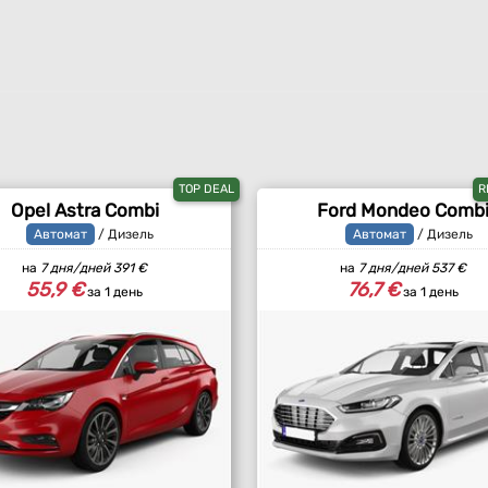
TOP DEAL
R
Opel Astra Combi
Ford Mondeo Comb
Автомат
/ Дизель
Автомат
/ Дизель
на
7 дня/дней
391 €
на
7 дня/дней
537 €
55,9 €
76,7 €
за 1 день
за 1 день