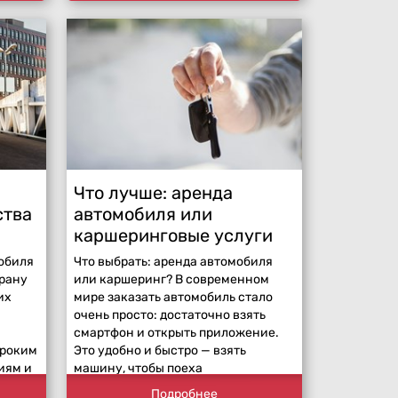
Что лучше: аренда
ства
автомобиля или
каршеринговые услуги
обиля
Что выбрать: аренда автомобиля
трану
или каршеринг? В современном
их
мире заказать автомобиль стало
очень просто: достаточно взять
смартфон и открыть приложение.
ироким
Это удобно и быстро — взять
иям и
машину, чтобы поеха
Подробнее