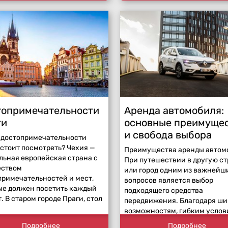
топримечательности
Аренда автомобиля:
ги
основные преимуще
и свобода выбора
 достопримечательности
 стоит посмотреть? Чехия —
Преимущества аренды автом
льная европейская страна с
При путешествии в другую с
ством
или город одним из важнейш
примечательностей и мест,
вопросов является выбор
ые должен посетить каждый
подходящего средства
. В старом городе Праги, стол
передвижения. Благодаря ш
возможностям, гибким услов
Подробнее
Подробнее