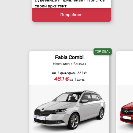
Будеёвице и привлекает туристов
своей архитект
Подробнее
TOP DEAL
Fabia Combi
Механика / Бензин
на
7 дня/дней
337 €
48,1 €
за 1 день