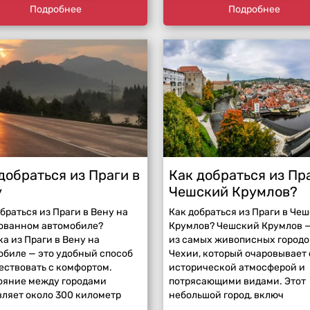
Подробнее
Подробнее
добраться из Праги в
Как добраться из Пр
у
Чешский Крумлов?
браться из Праги в Вену на
Как добраться из Праги в Че
ованном автомобиле?
Крумлов? Чешский Крумлов 
а из Праги в Вену на
из самых живописных городо
обиле — это удобный способ
Чехии, который очаровывает
ествовать с комфортом.
исторической атмосферой и
ояние между городами
потрясающими видами. Этот
вляет около 300 километр
небольшой город, включ