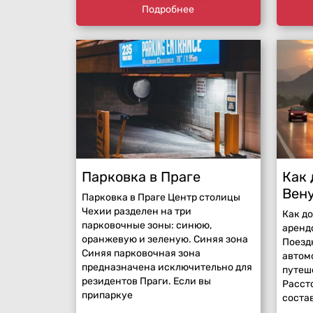
мн
Подробнее
Парковка в Праге
Как 
Вен
Парковка в Праге Центр столицы
Чехии разделен на три
Как до
парковочные зоны: синюю,
аренд
оранжевую и зеленую. Синяя зона
Поездк
Синяя парковочная зона
автом
предназначена исключительно для
путеш
резидентов Праги. Если вы
Расст
припаркуе
соста