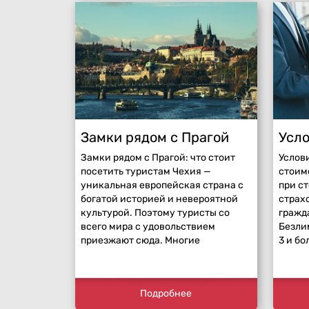
Замки рядом с Прагой
Усл
Замки рядом с Прагой: что стоит
Услов
посетить туристам Чехия —
стоим
уникальная европейская страна с
при с
богатой историей и невероятной
страх
культурой. Поэтому туристы со
гражд
всего мира с удовольствием
Безли
приезжают сюда. Многие
3 и бо
Подробнее