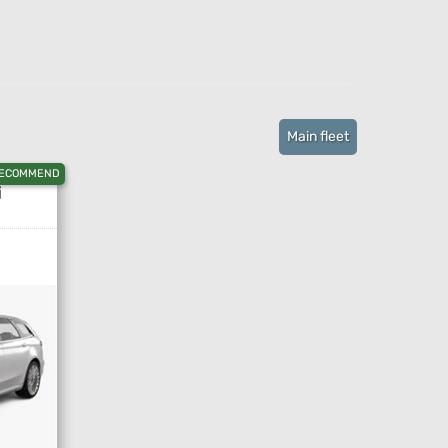
Main fleet
ECOMMEND
i