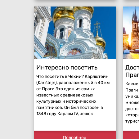
Интересно посетить
Дос
Пра
Что посетить в Чехии? Карлштейн
(Karlštejn), расположенный в 40 км
Какие
от Праги Это один из самых
Праги
известных средневековых
уника
культурных и исторических
множе
памятников. Он был построен в
досто
1348 году Карлом IV, чешск
котор
турист
Подробнее