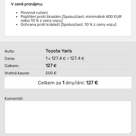
V ceně pronájmu:
Povinné ručení
Pojištění proti škodám (Spoluúčast: minimálně 400 EUR
nebo 10 % z ceny vozu)
Ochrana proti krádeži (Spoluúčast: 10 % z ceny vozu)
Toyota Yaris
Auto:
1
127.4
127.4
Cena:
x
€ =
€
127
Celkem:
€
Vratná kauce:
500 €
Celkem za
1
dny/dní:
127
€
Komentář: