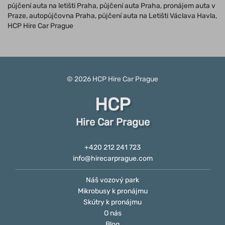
půjčení auta na letišti Praha, půjčení auta Praha, pronájem auta v
Praze, autopůjčovna Praha, půjčení auta na Letišti Václava Havla,
HCP Hire Car Prague
© 2026
HCP
Hire Car Prague
HCP
Hire Car Prague
+420 212 241 723
info@hirecarprague.com
Náš vozový park
Mikrobusy k pronájmu
Skútry k pronájmu
O nás
Blog