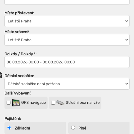
Místo přistavení:
Místo vrácení:
Od kdy / Do kdy
*
:
Dětská sedačka
:
Další vybavení:
GPS navigace
Střešní box na lyže
Pojištění:
Základní
Plné