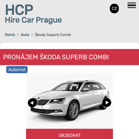
HCP
CZ
Hire Car Prague
Domů
Auta
Škoda Superb Combi
PRONÁJEM ŠKODA SUPERB COMBI
Automat
OBJEDNAT