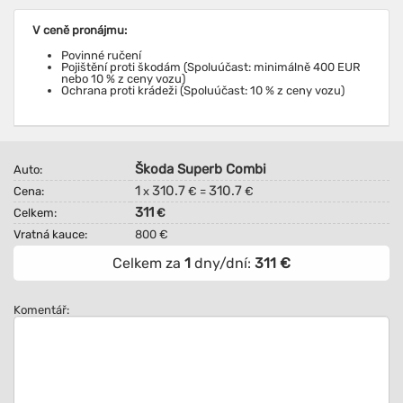
V ceně pronájmu:
Povinné ručení
Pojištění proti škodám (Spoluúčast: minimálně 400 EUR
nebo 10 % z ceny vozu)
Ochrana proti krádeži (Spoluúčast: 10 % z ceny vozu)
Škoda Superb Combi
Auto:
1
310.7
310.7
Cena:
x
€ =
€
311
Celkem:
€
Vratná kauce:
800 €
Celkem za
1
dny/dní:
311
€
Komentář: