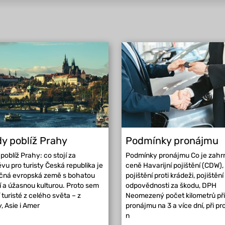
y poblíž Prahy
Podmínky pronájmu
poblíž Prahy: co stojí za
Podmínky pronájmu Co je zahr
vu pro turisty Česká republika je
ceně Havarijní pojištění (CDW),
ečná evropská země s bohatou
pojištění proti krádeži, pojištění
ií a úžasnou kulturou. Proto sem
odpovědnosti za škodu, DPH
í turisté z celého světa – z
Neomezený počet kilometrů při
, Asie i Amer
pronájmu na 3 a více dní, při p
n