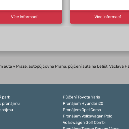
Více informací
Více informací
jem auta v Praze, autopůjčovna Praha, půjčení auta na Letišti Václava H
 park
Půjčení Toyota Yaris
k pronájmu
Pronájem Hyundai i20
ronájmu
Pronájem Opel Corsa
Pronájem Volkswagen Polo
Volkswagen Golf Combi
Pronájem Toyota Proace Verso