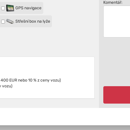
Komentář:
GPS navigace
Střešní box na lyže
Pojištění proti škodám (Spoluúčast: minimálně 400 EUR nebo 10 % z ceny vozu)
y vozu)