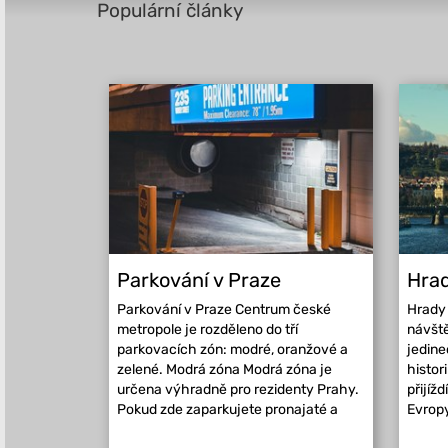
Populární články
Parkování v Praze
Hrad
Parkování v Praze Centrum české
Hrady 
metropole je rozděleno do tří
návště
parkovacích zón: modré, oranžové a
jedin
zelené. Modrá zóna Modrá zóna je
histor
určena výhradně pro rezidenty Prahy.
přijížd
Pokud zde zaparkujete pronajaté a
Evropy