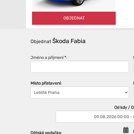
OBJEDNAT
Škoda Fabia
Objednat
Jméno a příjmení
*
:
Místo přistavení:
Od kdy / 
Dětská sedačka
: