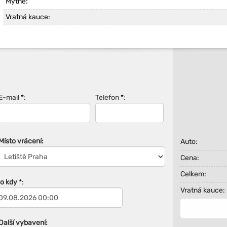
Mýtné:
Vratná kauce:
E-mail
*
:
Telefon
*
:
Místo vrácení:
Auto:
Cena:
Celkem:
Do kdy
*
:
Vratná kauce:
Další vybavení: