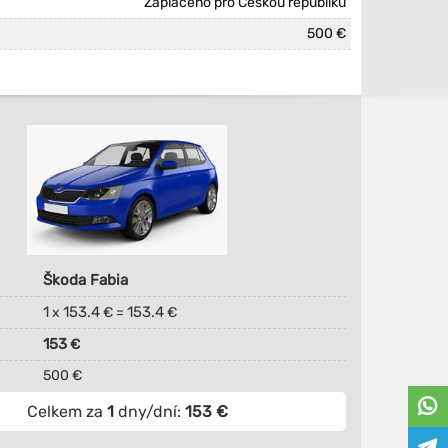
Zaplaceno pro Českou republiku
500 €
Škoda Fabia
1
153.4
153.4
x
€ =
€
153
€
500 €
Celkem za
1
dny/dní:
153
€