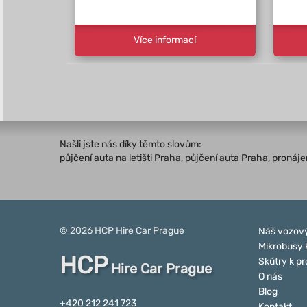
Více informací
Našli jste nás díky těmto slovům:
půjčení auta na letišti Praha, půjčení auta Praha, proná
© 2026
HCP
Hire Car Prague
Náš vozový
Mikrobusy 
HCP
Skútry k p
Hire Car Prague
O nás
Blog
+420 212 241 723
Kontakt