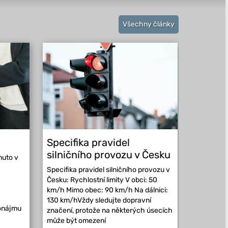
Všechny články
Specifika pravidel
Kam vy
silničního provozu v Česku
Evropě
nuto v
Specifika pravidel silničního provozu v
Kam vyraz
Česku: Rychlostní limity V obci: 50
může řidi
km/h Mimo obec: 90 km/h Na dálnici:
republiky
130 km/hVždy sledujte dopravní
má vlastní
ronájmu
značení, protože na některých úsecích
která se m
může být omezení
místních p