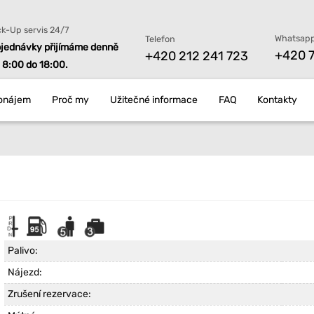
ck-Up servis 24/7
Whatsapp
Telefon
jednávky přijímáme denně
+420 7
+420 212 241 723
 8:00 do 18:00.
onájem
Proč my
Užitečné informace
FAQ
Kontakty
Palivo:
Nájezd:
Zrušení rezervace: