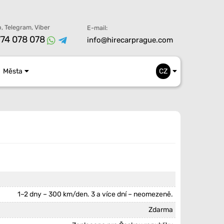
, Telegram, Viber
E-mail:
74 078 078
info@hirecarprague.com
Města
CZ
1–2 dny – 300 km/den. 3 a více dní – neomezeně.
Zdarma