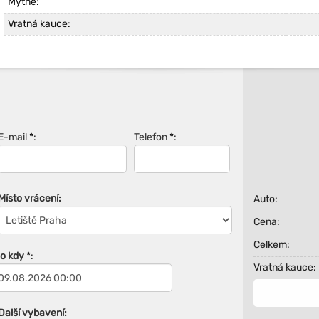
Mýtné:
Vratná kauce:
E-mail
*
:
Telefon
*
:
Místo vrácení:
Auto:
Cena:
Celkem:
Do kdy
*
:
Vratná kauce:
Další vybavení: