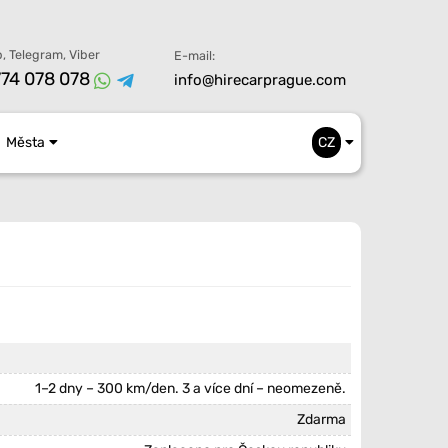
, Telegram, Viber
E-mail:
74 078 078
info@hirecarprague.com
Města
CZ
1–2 dny – 300 km/den. 3 a více dní – neomezeně.
Zdarma