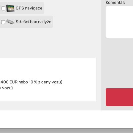
Komentář:
GPS navigace
Střešní box na lyže
Pojištění proti škodám (Spoluúčast: minimálně 400 EUR nebo 10 % z ceny vozu)
y vozu)