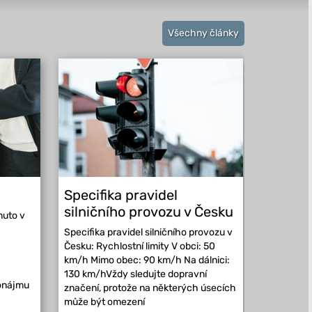
Všechny články
Specifika pravidel
Kam vy
silničního provozu v Česku
Evropě
nuto v
Specifika pravidel silničního provozu v
Kam vyraz
Česku: Rychlostní limity V obci: 50
může řidi
km/h Mimo obec: 90 km/h Na dálnici:
republiky
130 km/hVždy sledujte dopravní
má vlastní
ronájmu
značení, protože na některých úsecích
která se m
může být omezení
místních p