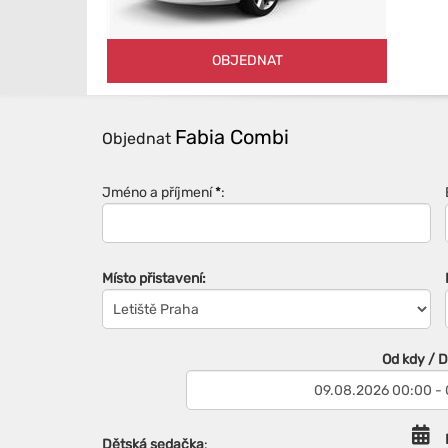
OBJEDNAT
Fabia Combi
Objednat
Jméno a příjmení
*
:
Místo přistavení:
Od kdy / 
Dětská sedačka
: