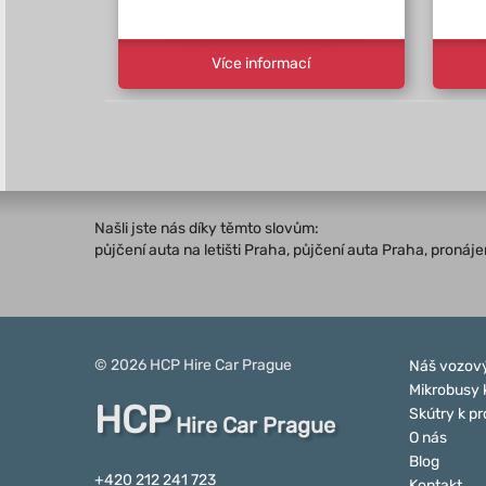
Více informací
Našli jste nás díky těmto slovům:
půjčení auta na letišti Praha, půjčení auta Praha, proná
© 2026
HCP
Hire Car Prague
Náš vozový
Mikrobusy 
HCP
Skútry k p
Hire Car Prague
O nás
Blog
+420 212 241 723
Kontakt