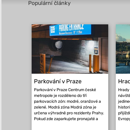
Populární články
Parkování v Praze
Hrad
Parkování v Praze Centrum české
Hrady 
metropole je rozděleno do tří
návště
parkovacích zón: modré, oranžové a
jedin
zelené. Modrá zóna Modrá zóna je
histor
určena výhradně pro rezidenty Prahy.
přijížd
Pokud zde zaparkujete pronajaté a
Evropy