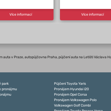
Více informací
Více informací
jem auta v Praze, autopůjčovna Praha, půjčení auta na Letišti Václava H
 park
Půjčení Toyota Yaris
k pronájmu
Pronájem Hyundai i20
ronájmu
Pronájem Opel Corsa
Pronájem Volkswagen Polo
Volkswagen Golf Combi
Pronájem Toyota Proace Verso