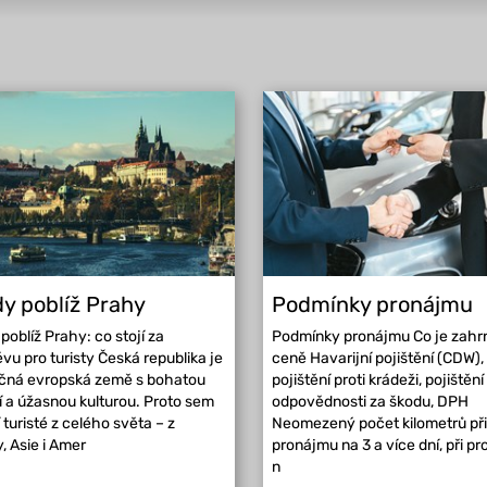
y poblíž Prahy
Podmínky pronájmu
poblíž Prahy: co stojí za
Podmínky pronájmu Co je zahr
vu pro turisty Česká republika je
ceně Havarijní pojištění (CDW),
ečná evropská země s bohatou
pojištění proti krádeži, pojištění
ií a úžasnou kulturou. Proto sem
odpovědnosti za škodu, DPH
í turisté z celého světa – z
Neomezený počet kilometrů při
, Asie i Amer
pronájmu na 3 a více dní, při p
n