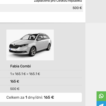
Zaplaceno pro Českou republiku
500 €
Fabia Combi
1
165.1
165.1
x
€ =
€
165
€
500 €
Celkem za
1
dny/dní:
165
€