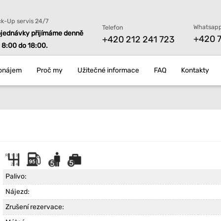
ck-Up servis 24/7
Whatsapp
Telefon
jednávky přijímáme denně
+420 7
+420 212 241 723
 8:00 do 18:00.
onájem
Proč my
Užitečné informace
FAQ
Kontakty
Palivo:
Nájezd:
Zrušení rezervace: