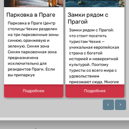
Парковка в Праге
Замки рядом с
Прагой
Парковка в Праге Центр
столицы Чехии разделен
Замки рядом с Прагой:
на три парковочные зоны:
что стоит посетить
синюю, оранжевую и
туристам Чехия —
зеленую. Синяя зона
уникальная европейская
Синяя парковочная зона
страна с богатой
предназначена
историей и невероятной
исключительно для
культурой. Поэтому
резидентов Праги. Если
туристы со всего мира с
вы припаркуе
удовольствием
приезжают сюда. Многие
Подробнее
Подробнее
<
>