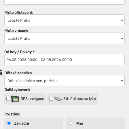
Místo přistavení:
Místo vrácení:
Od kdy / Do kdy
*
:
Dětská sedačka
:
Další vybavení:
GPS navigace
Střešní box na lyže
Pojištění:
Základní
Plné