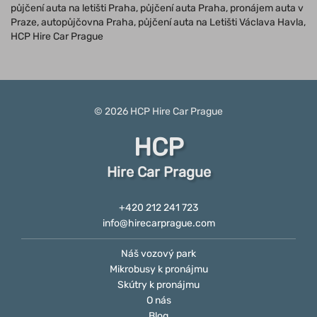
půjčení auta na letišti Praha, půjčení auta Praha, pronájem auta v
Praze, autopůjčovna Praha, půjčení auta na Letišti Václava Havla,
HCP Hire Car Prague
© 2026
HCP
Hire Car Prague
HCP
Hire Car Prague
+420 212 241 723
info@hirecarprague.com
Náš vozový park
Mikrobusy k pronájmu
Skútry k pronájmu
O nás
Blog