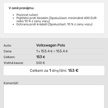
V ceně pronájmu:
Povinné ručení
Pojištění proti škodám (Spoluúčast: minimálně 400 EUR
nebo 10 % z ceny vozu)
Ochrana proti krádeži (Spoluúčast: 10 % z ceny vozu)
Volkswagen Polo
Auto:
1
153.4
153.4
Cena:
x
€ =
€
153
Celkem:
€
Vratná kauce:
500 €
Celkem za
1
dny/dní:
153
€
Komentář: