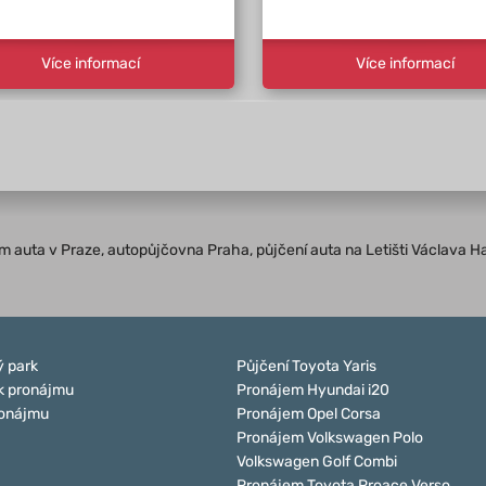
Více informací
Více informací
jem auta v Praze, autopůjčovna Praha, půjčení auta na Letišti Václava H
 park
Půjčení Toyota Yaris
k pronájmu
Pronájem Hyundai i20
ronájmu
Pronájem Opel Corsa
Pronájem Volkswagen Polo
Volkswagen Golf Combi
Pronájem Toyota Proace Verso