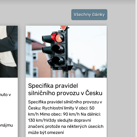
Všechny články
Specifika pravidel
Kam vy
silničního provozu v Česku
Evropě
nuto v
Specifika pravidel silničního provozu v
Kam vyraz
Česku: Rychlostní limity V obci: 50
může řidi
km/h Mimo obec: 90 km/h Na dálnici:
republiky
130 km/hVždy sledujte dopravní
má vlastní
ronájmu
značení, protože na některých úsecích
která se m
může být omezení
místních p