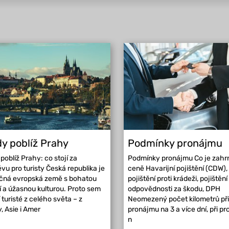
y poblíž Prahy
Podmínky pronájmu
poblíž Prahy: co stojí za
Podmínky pronájmu Co je zahr
vu pro turisty Česká republika je
ceně Havarijní pojištění (CDW),
ečná evropská země s bohatou
pojištění proti krádeži, pojištění
ií a úžasnou kulturou. Proto sem
odpovědnosti za škodu, DPH
í turisté z celého světa – z
Neomezený počet kilometrů při
, Asie i Amer
pronájmu na 3 a více dní, při p
n