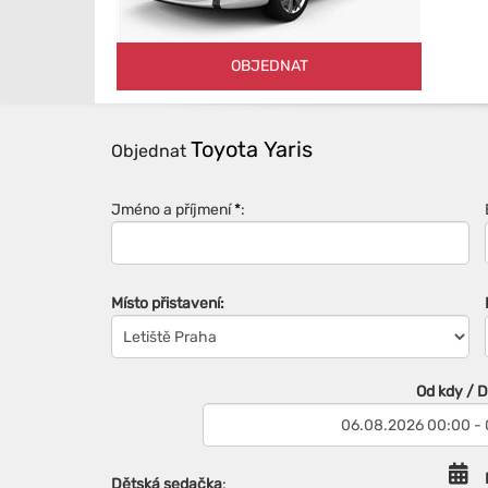
OBJEDNAT
Toyota Yaris
Objednat
Jméno a příjmení
*
:
Místo přistavení:
Od kdy / 
Dětská sedačka
: