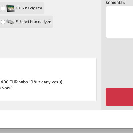
Komentář:
GPS navigace
Střešní box na lyže
Pojištění proti škodám (Spoluúčast: minimálně 400 EUR nebo 10 % z ceny vozu)
y vozu)