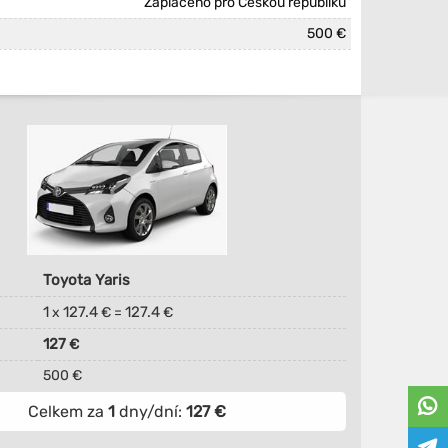
Zaplaceno pro Českou republiku
500 €
Toyota Yaris
1
127.4
127.4
x
€ =
€
127
€
500 €
Celkem za
1
dny/dní:
127
€