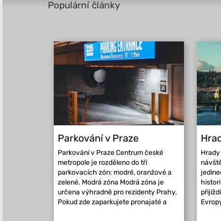
Populární články
Parkování v Praze
Hrad
Parkování v Praze Centrum české
Hrady 
metropole je rozděleno do tří
návště
parkovacích zón: modré, oranžové a
jedin
zelené. Modrá zóna Modrá zóna je
histor
určena výhradně pro rezidenty Prahy.
přijížd
Pokud zde zaparkujete pronajaté a
Evropy