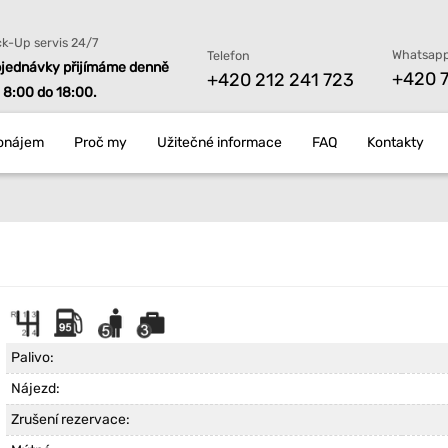
ck-Up servis 24/7
Whatsapp
Telefon
jednávky přijímáme denně
+420 7
+420 212 241 723
 8:00 do 18:00.
onájem
Proč my
Užitečné informace
FAQ
Kontakty
Palivo:
Nájezd:
Zrušení rezervace: