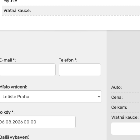
Mýtné:
Vratná kauce:
E-mail
*
:
Telefon
*
:
Místo vrácení:
Auto:
Cena:
Celkem:
Do kdy
*
:
Vratná kauce:
Další vybavení: