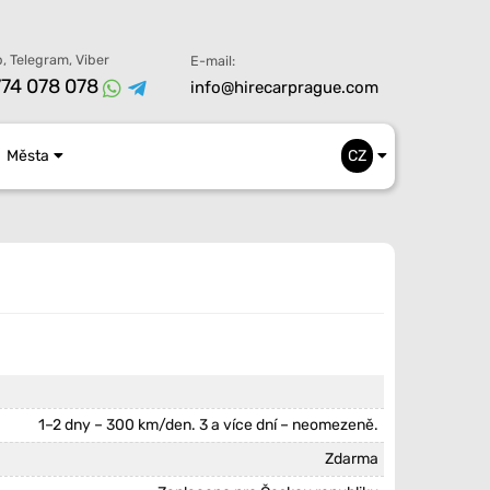
, Telegram, Viber
E-mail:
74 078 078
info@hirecarprague.com
Města
CZ
1–2 dny – 300 km/den. 3 a více dní – neomezeně.
Zdarma