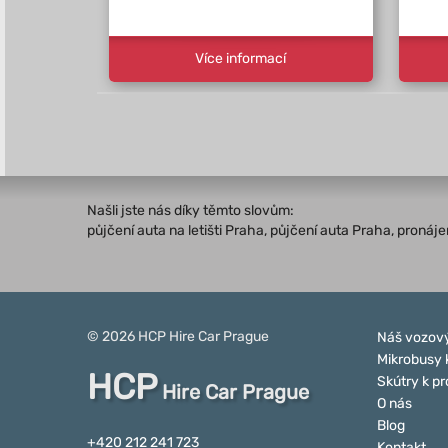
Více informací
Našli jste nás díky těmto slovům:
půjčení auta na letišti Praha, půjčení auta Praha, proná
© 2026
HCP
Hire Car Prague
Náš vozový
Mikrobusy 
HCP
Skútry k p
Hire Car Prague
O nás
Blog
+420 212 241 723
Kontakt