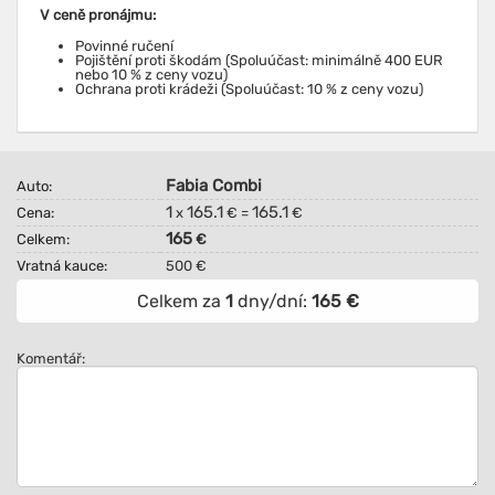
V ceně pronájmu:
Povinné ručení
Pojištění proti škodám (Spoluúčast: minimálně 400 EUR
nebo 10 % z ceny vozu)
Ochrana proti krádeži (Spoluúčast: 10 % z ceny vozu)
Fabia Combi
Auto:
1
165.1
165.1
Cena:
x
€ =
€
165
Celkem:
€
Vratná kauce:
500 €
Celkem za
1
dny/dní:
165
€
Komentář: