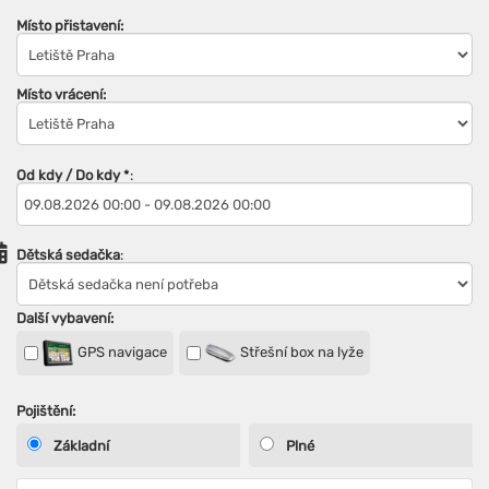
Místo přistavení:
Místo vrácení:
Od kdy / Do kdy
*
:
Dětská sedačka
:
Další vybavení:
GPS navigace
Střešní box na lyže
Pojištění:
Základní
Plné