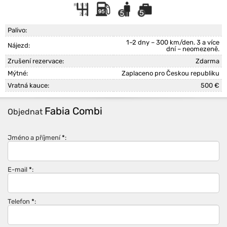
Palivo:
1–2 dny – 300 km/den. 3 a více
Nájezd:
dní – neomezeně.
Zrušení rezervace:
Zdarma
Mýtné:
Zaplaceno pro Českou republiku
Vratná kauce:
500 €
Fabia Combi
Objednat
Jméno a příjmení
*
:
E-mail
*
:
Telefon
*
: